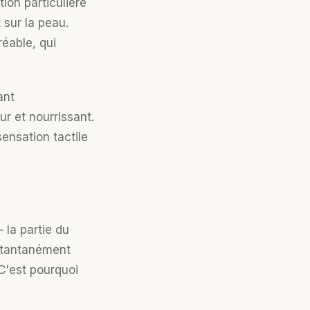
tion particulière
 sur la peau.
réable, qui
ant
r et nourrissant.
ensation tactile
 la partie du
stantanément
C'est pourquoi