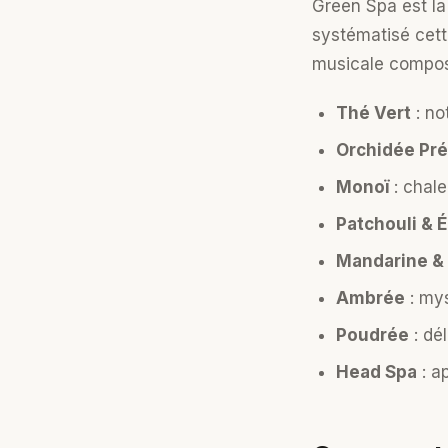
Green Spa est l
systématisé cett
musicale composée
Thé Vert
: no
Orchidée Pr
Monoï
: chale
Patchouli & 
Mandarine &
Ambrée
: mys
Poudrée
: dé
Head Spa
: a