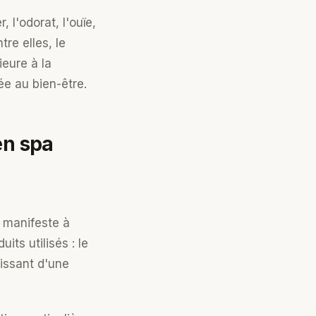
 l'odorat, l'ouïe,
re elles, le
ieure à la
e au bien-être.
en spa
e manifeste à
its utilisés : le
glissant d'une