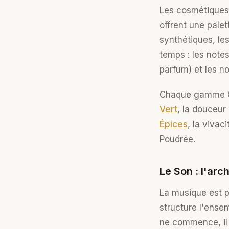
Les cosmétiques b
offrent une pale
synthétiques, le
temps : les notes
parfum) et les no
Chaque gamme Gre
Vert
, la douceur
Épices
, la vivac
Poudrée.
Le Son : l'arc
La musique est pe
structure l'ense
ne commence, il r