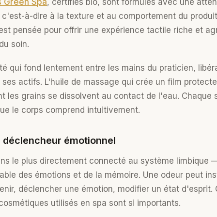
s Green Spa
, certifiés bio, sont formulés avec une atten
 c'est-à-dire à la texture et au comportement du produit
st pensée pour offrir une expérience tactile riche et ag
du soin.
té qui fond lentement entre les mains du praticien, libér
es actifs. L'huile de massage qui crée un film protecteu
les grains se dissolvent au contact de l'eau. Chaque s
ue le corps comprend intuitivement.
le déclencheur émotionnel
sens le plus directement connecté au système limbique —
able des émotions et de la mémoire. Une odeur peut in
nir, déclencher une émotion, modifier un état d'esprit. 
cosmétiques utilisés en spa sont si importants.