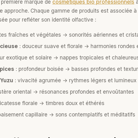
a première marque de
cosmétiques bio professionnels
à
e approche. Chaque gamme de produits est associée à u
 pour refléter son identité olfactive :
tes fraîches et végétales → sonorités aériennes et crista
écieuse
: douceur suave et florale → harmonies rondes 
ur exotique et solaire → nappes tropicales et chaleureu
Épices
: profondeur boisée → basses profondes et textur
 Yuzu
: vivacité agrumée → rythmes légers et lumineux
tère oriental → résonances profondes et envoûtantes
licatesse florale → timbres doux et éthérés
paisement capillaire → sons contemplatifs et méditatifs