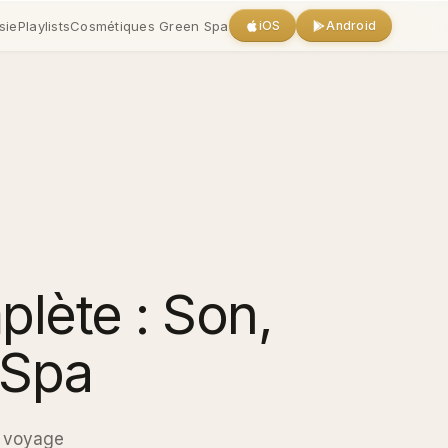
sie
Playlists
Cosmétiques Green Spa
iOS
Android
lète : Son,
 Spa
n voyage