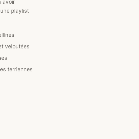
 avoir
ne playlist
llines
et veloutées
ses
es terriennes