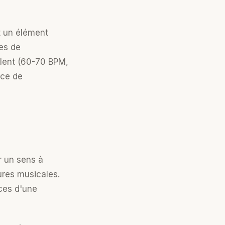
t un élément
pes de
 lent (60-70 BPM,
nce de
r un sens à
ures musicales.
nces d'une