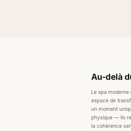
Au-delà du
Le spa moderne n
espace de transf
un moment unique
physique — ils r
la cohérence sens