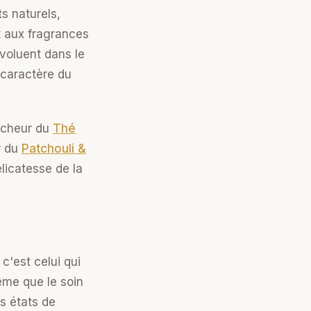
s naturels,
t aux fragrances
évoluent dans le
 caractère du
îcheur du
Thé
r du
Patchouli &
élicatesse de la
c'est celui qui
ême que le soin
es états de