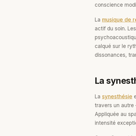
conscience modifi
La
musique de r
actif du soin. L
psychoacoustique
calqué sur le ry
dissonances, tran
La synesth
La
synesthésie
e
travers un autre
Appliquée au spa
intensité excepti