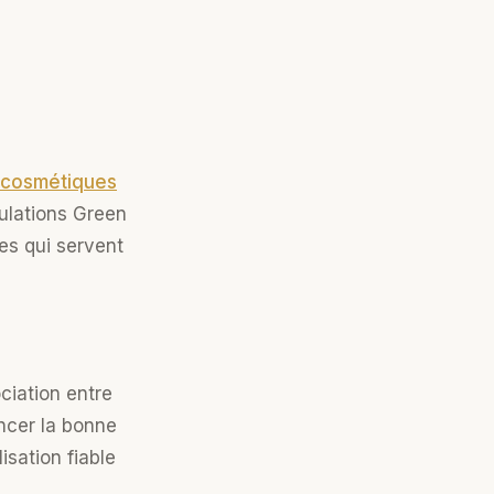
cosmétiques
mulations Green
ues qui servent
ociation entre
ancer la bonne
isation fiable