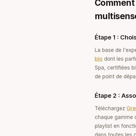
Comment m
multisenso
Étape 1 : Choi
La base de l'expé
bio
dont les parf
Spa, certifiées b
de point de dépa
Étape 2 : Ass
Téléchargez
Gre
chaque gamme de p
playlist en foncti
dans toutes les 